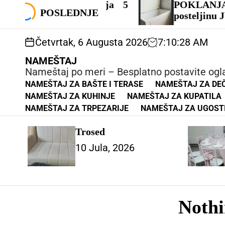
S
ice – Garancija 5
POKLANJAM s
k
POSLEDNJE
posteljinu JUGOE
i
p
Četvrtak, 6 Augusta 2026
7
:
10
:
29
AM
t
o
NAMEŠTAJ
c
Nameštaj po meri – Besplatno postavite ogl
o
NAMEŠTAJ ZA BAŠTE I TERASE
NAMEŠTAJ ZA DEČ
n
NAMEŠTAJ ZA KUHINJE
NAMEŠTAJ ZA KUPATILA
t
NAMEŠTAJ ZA TRPEZARIJE
NAMEŠTAJ ZA UGOST
e
n
Trosed
t
10 Jula, 2026
Noth