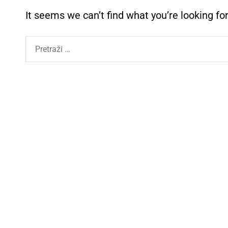
It seems we can’t find what you’re looking fo
P
r
e
t
r
a
g
a
: