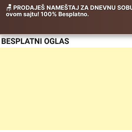
🪑 PRODAJEŠ NAMEŠTAJ ZA DNEVNU SOBU, K
ovom sajtu! 100% Besplatno.