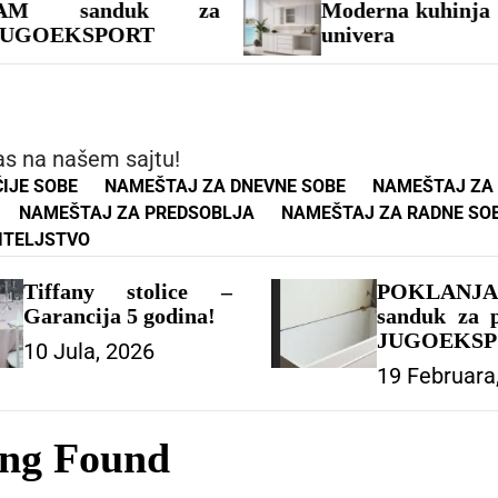
anduk za
Moderna kuhinja od medija
KSPORT
univera
as na našem sajtu!
IJE SOBE
NAMEŠTAJ ZA DNEVNE SOBE
NAMEŠTAJ ZA
NAMEŠTAJ ZA PREDSOBLJA
NAMEŠTAJ ZA RADNE SO
ITELJSTVO
Tiffany stolice –
POKLANJ
Garancija 5 godina!
sanduk za p
JUGOEKS
10 Jula, 2026
19 Februara
ing Found