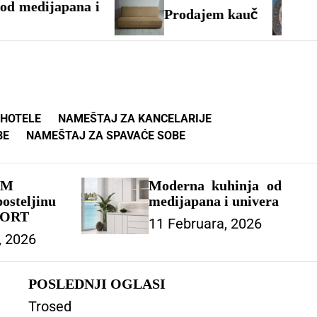
pana i
Prodajem kauč
Okrugli 
 HOTELE
NAMEŠTAJ ZA KANCELARIJE
BE
NAMEŠTAJ ZA SPAVAĆE SOBE
AM
Moderna kuhinja od
osteljinu
medijapana i univera
PORT
11 Februara, 2026
, 2026
POSLEDNJI OGLASI
Trosed