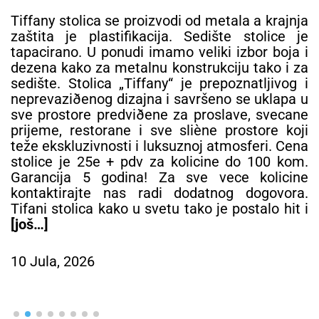
Tiffany stolica se proizvodi od metala a krajnja
zaštita je plastifikacija. Sedište stolice je
tapacirano. U ponudi imamo veliki izbor boja i
dezena kako za metalnu konstrukciju tako i za
sedište. Stolica „Tiffany“ je prepoznatljivog i
neprevaziðenog dizajna i savršeno se uklapa u
sve prostore predviðene za proslave, svecane
prijeme, restorane i sve sliène prostore koji
teže ekskluzivnosti i luksuznoj atmosferi. Cena
stolice je 25e + pdv za kolicine do 100 kom.
Garancija 5 godina! Za sve vece kolicine
kontaktirajte nas radi dodatnog dogovora.
Tifani stolica kako u svetu tako je postalo hit i
[još…]
10 Jula, 2026