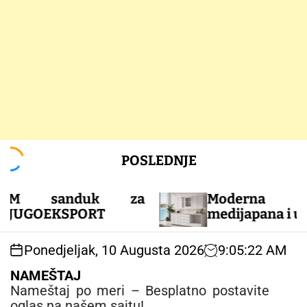
S
POSLEDNJE
k
i
p
 za
Moderna kuhinja od
t
medijapana i univera
o
c
Ponedjeljak, 10 Augusta 2026
9
:
05
:
23
AM
o
n
NAMEŠTAJ
t
Nameštaj po meri – Besplatno postavite
e
oglas na našem sajtu!