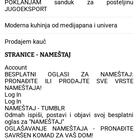
a
POKLANJAM sanduk za posteljinu
č
JUGOEKSPORT
l
a
Moderna kuhinja od medijapana i univera
n
c
Prodajem kauč
i
m
STRANICE - NAMEŠTAJ
a
Account
BESPLATNI OGLASI ZA NAMEŠTAJ:
PRONAĐITE ILI PRODAJTE SVE VRSTE
NAMEŠTAJA!
Log In
Log In
NAMEŠTAJ - TUMBLR
Odmah ispiši, postavi i objavi svoj besplatni
oglas za "NAMEŠTAJ"
OGLAŠAVANJE NAMEŠTAJA - PRONAĐITE
SAVRŠEN KOMAD ZA VAŠ DOM!