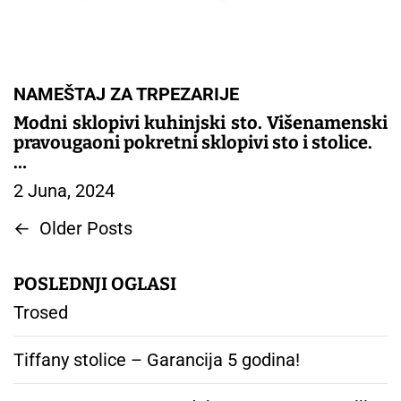
NAMEŠTAJ ZA TRPEZARIJE
Modni sklopivi kuhinjski sto. Višenamenski
pravougaoni pokretni sklopivi sto i stolice.
– TRPEZARIJSKI NAMESTAJ
2 Juna, 2024
N
←
Older Posts
a
v
POSLEDNJI OGLASI
i
g
Trosed
a
c
Tiffany stolice – Garancija 5 godina!
i
j