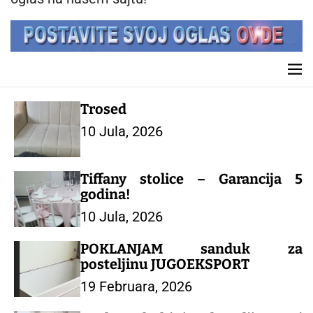
n
t
M
e
n
Trosed
u
10 Jula, 2026
Tiffany stolice – Garancija 5
godina!
10 Jula, 2026
POKLANJAM sanduk za
posteljinu JUGOEKSPORT
19 Februara, 2026