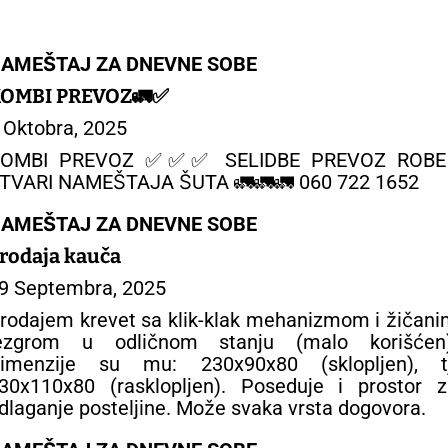
AMEŠTAJ ZA DNEVNE SOBE
OMBI PREVOZ🚛✅️
 Oktobra, 2025
OMBI PREVOZ ✅️✅️✅️ SELIDBE PREVOZ ROBE
TVARI NAMEŠTAJA ŠUTA 🚛🚛🚛 060 722 1652
AMEŠTAJ ZA DNEVNE SOBE
rodaja kauča
9 Septembra, 2025
rodajem krevet sa klik-klak mehanizmom i žičan
ezgrom u odličnom stanju (malo korišćen)
imenzije su mu: 230x90x80 (sklopljen), tj
30x110x80 (rasklopljen). Poseduje i prostor z
dlaganje posteljine. Može svaka vrsta dogovora.