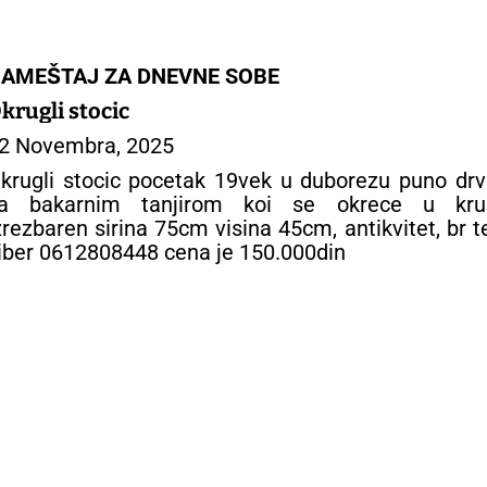
AMEŠTAJ ZA DNEVNE SOBE
krugli stocic
2 Novembra, 2025
krugli stocic pocetak 19vek u duborezu puno dr
a bakarnim tanjirom koi se okrece u kru
zrezbaren sirina 75cm visina 45cm, antikvitet, br t
iber 0612808448 cena je 150.000din