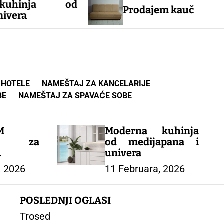
 od
Prodajem kauč
Okrugli
 HOTELE
NAMEŠTAJ ZA KANCELARIJE
BE
NAMEŠTAJ ZA SPAVAĆE SOBE
M
Moderna kuhinja
k za
od medijapana i
univera
ORT
, 2026
11 Februara, 2026
POSLEDNJI OGLASI
Trosed