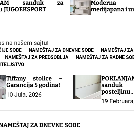
nduk za
Moderna kuhinja
SPORT
medijapana i univera
as na našem sajtu!
IJE SOBE
NAMEŠTAJ ZA DNEVNE SOBE
NAMEŠTAJ ZA
NAMEŠTAJ ZA PREDSOBLJA
NAMEŠTAJ ZA RADNE SO
ITELJSTVO
Tiffany stolice –
POKLANJA
Garancija 5 godina!
sandu
posteljinu
10 Jula, 2026
JUGOEKSP
19 Februara
NAMEŠTAJ ZA DNEVNE SOBE