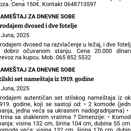
oza. Cena 150€. Kontakt 0648713597
AMEŠTAJ ZA DNEVNE SOBE
rodajem dvosed i dve fotelje
 Juna, 2025
rodajem dvosed na razvlačenje u ležaj, i dve fotel
 dobro očuvanom stanju. Cena 20.000 dinara
revoz na kupcu. Mob. 065 852 5532
AMEŠTAJ ZA DNEVNE SOBE
tilski set nameštaja iz 1919. godine
 Juna, 2025
rodajem autentičan set stilskog nameštaja iz o
919. godine, koji se sastoji od: • 2 komode (jed
anja, jedna veća sa ukrasnim nadogradnjama) • 
itrina sa staklenim vratima ? Dimenzije: • Komo
anja: visina 132 cm, širina 104 cm, dubina 55 cm
omoda veća: visina 132 cm, širina 176 cm, dubi