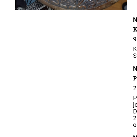
N
K
9
K
S
N
P
2
P
j
D
2
o