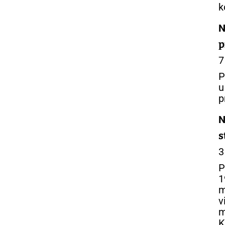
k
N
p
7
P
u
p
N
s
3
P
1
m
v
m
K