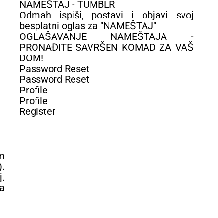
NAMEŠTAJ - TUMBLR
Odmah ispiši, postavi i objavi svoj
besplatni oglas za "NAMEŠTAJ"
OGLAŠAVANJE NAMEŠTAJA -
PRONAĐITE SAVRŠEN KOMAD ZA VAŠ
DOM!
Password Reset
Password Reset
Profile
Profile
Register
im
.
.
a