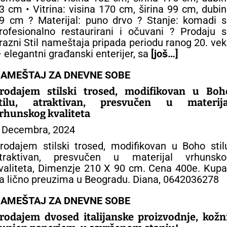
3 cm • Vitrina: visina 170 cm, širina 99 cm, dubi
9 cm ? Materijal: puno drvo ? Stanje: komadi s
rofesionalno restaurirani i očuvani ? Prodaju 
razni Stil nameštaja pripada periodu ranog 20. ve
 elegantni građanski enterijer, sa
[još…]
AMEŠTAJ ZA DNEVNE SOBE
rodajem stilski trosed, modifikovan u Boh
tilu, atraktivan, presvučen u materija
rhunskog kvaliteta
 Decembra, 2024
rodajem stilski trosed, modifikovan u Boho stil
traktivan, presvučen u materijal vrhunsko
valiteta, Dimenzje 210 X 90 cm. Cena 400e. Kup
a lično preuzima u Beogradu. Diana, 0642036278
AMEŠTAJ ZA DNEVNE SOBE
rodajem dvosed italijanske proizvodnje, kožni