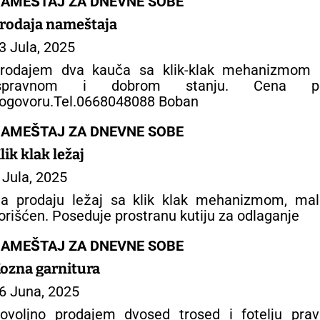
AMEŠTAJ ZA DNEVNE SOBE
rodaja nameštaja
3 Jula, 2025
rodajem dva kauča sa klik-klak mehanizmom 
ispravnom i dobrom stanju. Cena p
ogovoru.Tel.0668048088 Boban
AMEŠTAJ ZA DNEVNE SOBE
lik klak ležaj
 Jula, 2025
a prodaju ležaj sa klik klak mehanizmom, mal
orišćen. Poseduje prostranu kutiju za odlaganje
AMEŠTAJ ZA DNEVNE SOBE
ozna garnitura
6 Juna, 2025
ovoljno prodajem dvosed trosed i fotelju prav