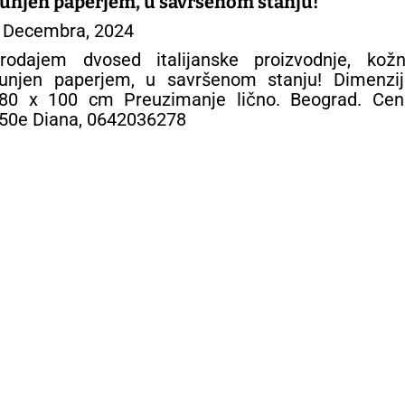
unjen paperjem, u savršenom stanju!
 Decembra, 2024
rodajem dvosed italijanske proizvodnje, kožni
unjen paperjem, u savršenom stanju! Dimenzij
80 x 100 cm Preuzimanje lično. Beograd. Cen
50e Diana, 0642036278