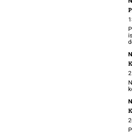
N
P
1
P
d
N
K
2
N
k
N
K
2
P