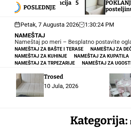
S
ce – Garancija 5
POKLANJAM sa
k
POSLEDNJE
posteljinu JUGOEK
i
p
Petak, 7 Augusta 2026
1
:
30
:
25
PM
t
o
NAMEŠTAJ
c
Nameštaj po meri – Besplatno postavite ogl
o
NAMEŠTAJ ZA BAŠTE I TERASE
NAMEŠTAJ ZA DEČ
n
NAMEŠTAJ ZA KUHINJE
NAMEŠTAJ ZA KUPATILA
t
NAMEŠTAJ ZA TRPEZARIJE
NAMEŠTAJ ZA UGOST
e
n
Trosed
t
10 Jula, 2026
Kategorija: