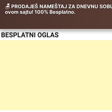
🪑 PRODAJEŠ NAMEŠTAJ ZA DNEVNU SOBU, K
ovom sajtu! 100% Besplatno.