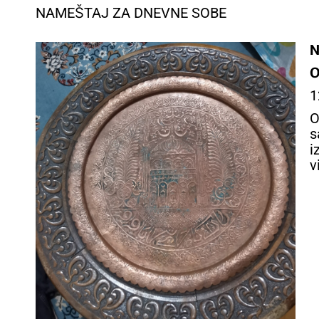
NAMEŠTAJ ZA DNEVNE SOBE
N
O
1
O
s
i
v