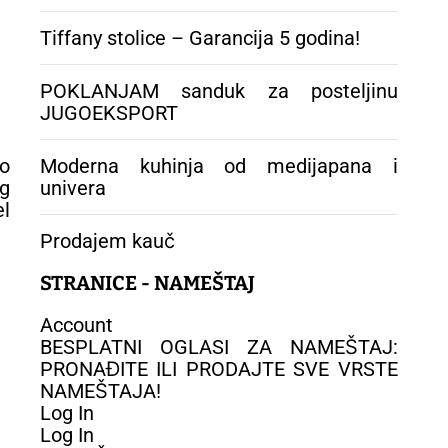
Tiffany stolice – Garancija 5 godina!
POKLANJAM sanduk za posteljinu
JUGOEKSPORT
vo
Moderna kuhinja od medijapana i
g
univera
el
Prodajem kauč
STRANICE - NAMEŠTAJ
Account
BESPLATNI OGLASI ZA NAMEŠTAJ:
PRONAĐITE ILI PRODAJTE SVE VRSTE
NAMEŠTAJA!
Log In
Log In