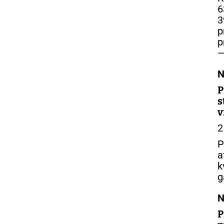
6
3
p
p
—
N
P
s
v
2
P
a
k
g
N
P