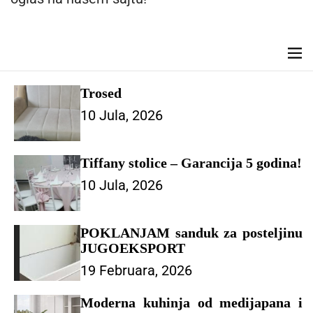
n
t
M
e
n
Trosed
u
10 Jula, 2026
Tiffany stolice – Garancija 5 godina!
10 Jula, 2026
POKLANJAM sanduk za posteljinu
JUGOEKSPORT
19 Februara, 2026
Moderna kuhinja od medijapana i