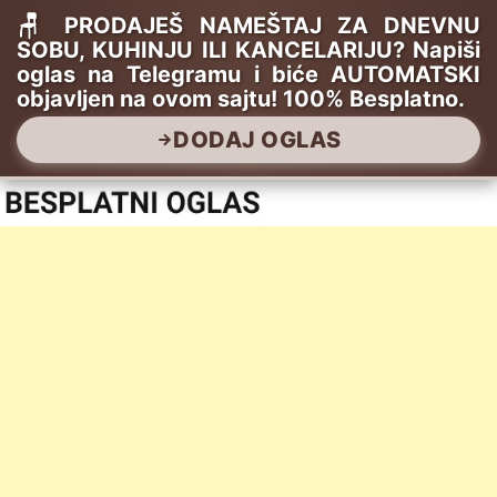
🪑 PRODAJEŠ NAMEŠTAJ ZA DNEVNU
SOBU, KUHINJU ILI KANCELARIJU? Napiši
oglas na Telegramu i biće AUTOMATSKI
objavljen na ovom sajtu! 100% Besplatno.
DODAJ OGLAS