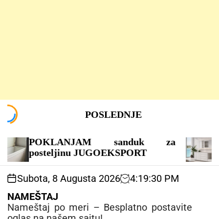
S
POSLEDNJE
k
i
p
POKLANJAM sanduk za
Mode
t
posteljinu JUGOEKSPORT
univ
o
c
Subota, 8 Augusta 2026
4
:
19
:
31
PM
o
n
NAMEŠTAJ
t
Nameštaj po meri – Besplatno postavite
e
oglas na našem sajtu!