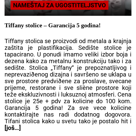
NAMEŠTAJ ZA UGOSTITELJSTVO
Tiffany stolice – Garancija 5 godina!
Tiffany stolica se proizvodi od metala a krajnja
zaštita je plastifikacija. Sedište stolice je
tapacirano. U ponudi imamo veliki izbor boja i
dezena kako za metalnu konstrukciju tako i za
sedište. Stolica „Tiffany“ je prepoznatljivog i
neprevaziðenog dizajna i savršeno se uklapa u
sve prostore predviðene za proslave, svecane
prijeme, restorane i sve sliène prostore koji
teže ekskluzivnosti i luksuznoj atmosferi. Cena
stolice je 25e + pdv za kolicine do 100 kom.
Garancija 5 godina! Za sve vece kolicine
kontaktirajte nas radi dodatnog dogovora.
Tifani stolica kako u svetu tako je postalo hit i
[još…]