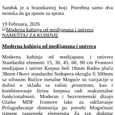
Sanduk je u braonkastoj boji. Potrebna samo dva
momka da ga spuste sa sprata
19 Februara, 2026
NAMEŠTAJ ZA KUHINJE
Moderna kuhinja od medijapana i univera
Moderna kuhinja od medijapana i univera
Standardni elementi 15, 30, 45, 60, 90 cm Frontovi
medijapan i univer Korpus beli 18mm Radna ploča
38mm Okovi standardni Sudopera okrugla fi 500mm
sa sifonom Ručice metalne Moguće su varijacije u
dužini u skladu sa vašim prostorom, kao i
kombinovanje širina korpusa radi maksimalne
funkcionalnosti. Moderan i bezvremenski dizajn
Glatke MDF frontove lake za održavanje
Prilagođavanje dimenzija po potrebi Mogućnost
izmene rasporeda elemenata Za sve dodatne