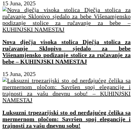
15 Juna, 2025
Nova dječja visoka stolica Dječja stolica za
ručavanje Sklopivo sjedalo za bebe
Višenamjensko podizanje stolice za ručavanje za
bebe – KUHINJSKI NAMESTAJ
15 Juna, 2025
Luksuzni trpezarijski sto od nerđajućeg čelika sa
mermernom pločom: Savršen spoj elegancije i
trajnosti za vašu dnevnu sobu!