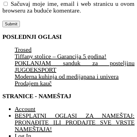
Sačuvaj moje ime, email i web stranicu u ovom
browseru za buduće komentare.
POSLEDNJI OGLASI
Trosed
Tiffany stolice – Garancija 5 godina!
POKLANJAM sanduk za posteljinu
JUGOEKSPORT
Moderna kuhinja od medijapana i univera
Prodajem kauč
STRANICE - NAMEŠTAJ
Account
BESPLATNI OGLASI ZA NAMEŠTAJ:
PRONAĐITE ILI PRODAJTE SVE VRSTE
NAMEŠTAJA!
Log In