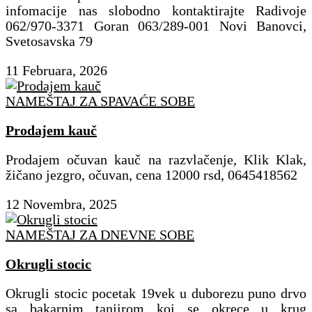
infomacije nas slobodno kontaktirajte Radivoje
062/970-3371 Goran 063/289-001 Novi Banovci,
Svetosavska 79
11 Februara, 2026
NAMEŠTAJ ZA SPAVAĆE SOBE
Prodajem kauč
Prodajem očuvan kauč na razvlačenje, Klik Klak,
žičano jezgro, očuvan, cena 12000 rsd, 0645418562
12 Novembra, 2025
NAMEŠTAJ ZA DNEVNE SOBE
Okrugli stocic
Okrugli stocic pocetak 19vek u duborezu puno drvo
sa bakarnim tanjirom koi se okrece u krug