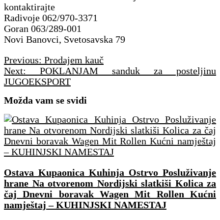
kontaktirajte
Radivoje 062/970-3371
Goran 063/289-001
Novi Banovci, Svetosavska 79
Navigacija
Previous:
Prodajem kauč
članaka
Next:
POKLANJAM sanduk za posteljinu
JUGOEKSPORT
Možda vam se svidi
Ostava Kupaonica Kuhinja Ostrvo Posluživanje
hrane Na otvorenom Nordijski slatkiši Kolica za
čaj Dnevni boravak Wagen Mit Rollen Kućni
namještaj – KUHINJSKI NAMESTAJ