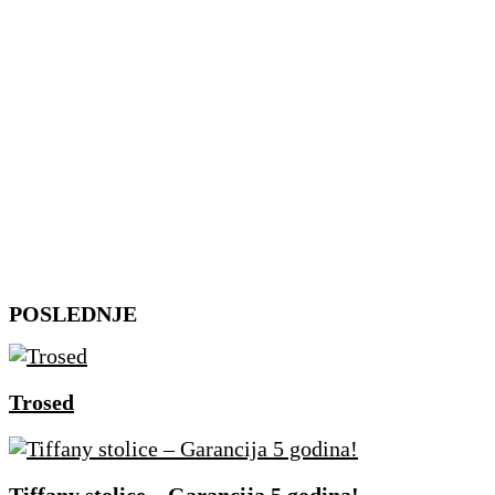
Skip
POSLEDNJE
to
content
Trosed