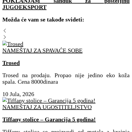
POKLANJAM sanduk za posteljinu
JUGOEKSPORT
Možda će vam se takođe svideti:
NAMEŠTAJ ZA SPAVAĆE SOBE
Trosed
Trosed na prodaju. Propao nije jedino eko koža
spala. Cena 8000dinara
10 Jula, 2026
NAMEŠTAJ ZA UGOSTITELJSTVO
Tiffany stolice – Garancija 5 godina!
Tiffany stolica se proizvodi od metala a krajnja