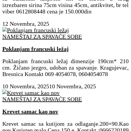
izrezbaren sirina 75cm visina 45cm, antikvitet, br tel
viber 0612808448 cena je 150.000din
12 Novembra, 2025
NAMEŠTAJ ZA SPAVAĆE SOBE
Poklanjam francuski ležaj
Poklanjam francuski ležaj dimenzije 190cm* 210
cm. Žičano jezgro, udoban za spavanje. Kragujevac,
Bresnica Kontakt 069 4054078, 0604054078
10 Novembra, 2025
10 Novembra, 2025
NAMEŠTAJ ZA SPAVAĆE SOBE
Krevet samac kao nov
Krevet samac sa kutijom za odlaganje.200×90.Kao
nov.Koristen malo.Cena 150 e. Kontakt :0666220189