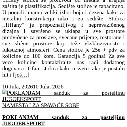
zaštita je plastifikacija. Sedište stolice je tapacirano.
U ponudi imamo veliki izbor boja i dezena kako za
metalnu konstrukciju tako i za sedište. Stolica
„Tiffany“ je prepoznatljivog i neprevaziðenog
dizajna i savršeno se uklapa u sve prostore
predviðene za proslave, svecane prijeme, restorane i
sve sliène prostore koji teže ekskluzivnosti i
luksuznoj atmosferi. Cena stolice je 25e + pdv za
kolicine do 100 kom. Garancija 5 godina! Za sve
vece kolicine kontaktirajte nas radi dodatnog
dogovora. Tifani stolica kako u svetu tako je postalo
hit i
[još…]
10 Jula, 2026
10 Jula, 2026
NAMEŠTAJ ZA SPAVAĆE SOBE
POKLANJAM sanduk za posteljinu
JUGOEKSPORT