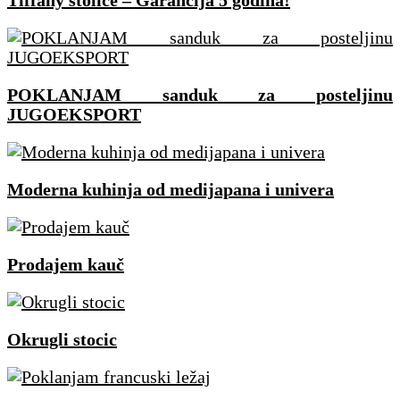
Tiffany stolice – Garancija 5 godina!
POKLANJAM sanduk za posteljinu
JUGOEKSPORT
Moderna kuhinja od medijapana i univera
Prodajem kauč
Okrugli stocic