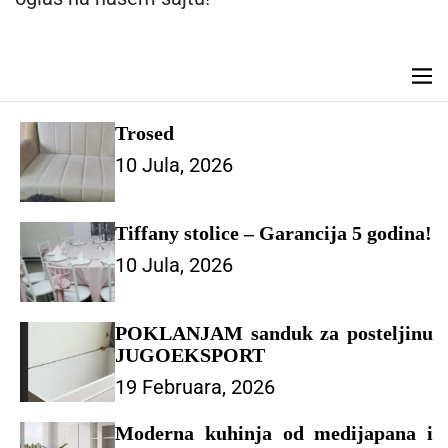
n
t
M
e
n
Trosed
u
10 Jula, 2026
Tiffany stolice – Garancija 5 godina!
10 Jula, 2026
POKLANJAM sanduk za posteljinu
JUGOEKSPORT
19 Februara, 2026
Moderna kuhinja od medijapana i