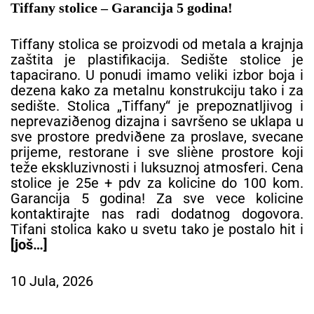
Tiffany stolice – Garancija 5 godina!
Tiffany stolica se proizvodi od metala a krajnja
zaštita je plastifikacija. Sedište stolice je
tapacirano. U ponudi imamo veliki izbor boja i
dezena kako za metalnu konstrukciju tako i za
sedište. Stolica „Tiffany“ je prepoznatljivog i
neprevaziðenog dizajna i savršeno se uklapa u
sve prostore predviðene za proslave, svecane
prijeme, restorane i sve sliène prostore koji
teže ekskluzivnosti i luksuznoj atmosferi. Cena
stolice je 25e + pdv za kolicine do 100 kom.
Garancija 5 godina! Za sve vece kolicine
kontaktirajte nas radi dodatnog dogovora.
Tifani stolica kako u svetu tako je postalo hit i
[još…]
10 Jula, 2026