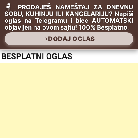
🪑 PRODAJEŠ NAMEŠTAJ ZA DNEVNU
SOBU, KUHINJU ILI KANCELARIJU? Napiši
oglas na Telegramu i biće AUTOMATSKI
objavljen na ovom sajtu! 100% Besplatno.
DODAJ OGLAS