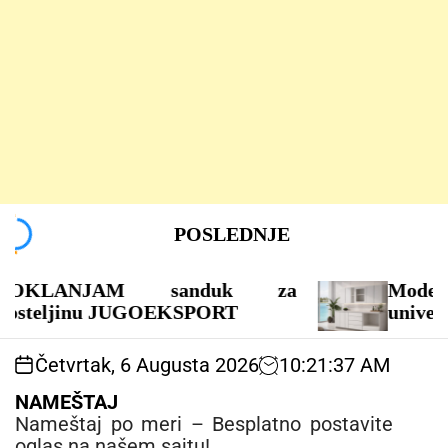
S
POSLEDNJE
k
i
p
ANJAM sanduk za
Moderna kuhin
t
jinu JUGOEKSPORT
univera
o
c
Četvrtak, 6 Augusta 2026
10
:
21
:
37
AM
o
n
NAMEŠTAJ
t
Nameštaj po meri – Besplatno postavite
e
oglas na našem sajtu!