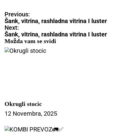
N
Previous:
a
Šank, vitrina, rashladna vitrina I luster
v
Next:
i
Šank, vitrina, rashladna vitrina I luster
g
Možda vam se svidi
a
c
i
j
a
č
l
a
n
Okrugli stocic
a
12 Novembra, 2025
k
a