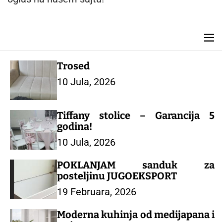
n
t
M
e
n
Trosed
u
10 Jula, 2026
Tiffany stolice – Garancija 5
godina!
10 Jula, 2026
POKLANJAM sanduk za
posteljinu JUGOEKSPORT
19 Februara, 2026
Moderna kuhinja od medijapana i