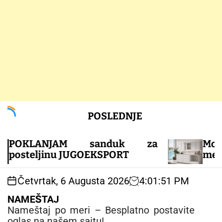
S
POSLEDNJE
k
i
p
KLANJAM sanduk za
Modern
t
eljinu JUGOEKSPORT
medijapana
o
c
Četvrtak, 6 Augusta 2026
4
:
01
:
51
PM
o
n
NAMEŠTAJ
t
Nameštaj po meri – Besplatno postavite
e
oglas na našem sajtu!