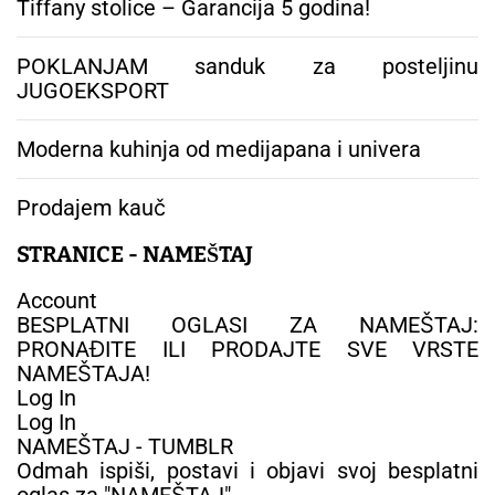
Tiffany stolice – Garancija 5 godina!
POKLANJAM sanduk za posteljinu
JUGOEKSPORT
Moderna kuhinja od medijapana i univera
Prodajem kauč
STRANICE - NAMEŠTAJ
Account
BESPLATNI OGLASI ZA NAMEŠTAJ:
PRONAĐITE ILI PRODAJTE SVE VRSTE
NAMEŠTAJA!
Log In
Log In
NAMEŠTAJ - TUMBLR
Odmah ispiši, postavi i objavi svoj besplatni
oglas za "NAMEŠTAJ"