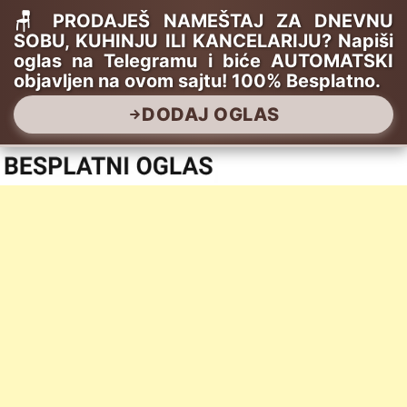
🪑 PRODAJEŠ NAMEŠTAJ ZA DNEVNU
SOBU, KUHINJU ILI KANCELARIJU? Napiši
oglas na Telegramu i biće AUTOMATSKI
objavljen na ovom sajtu! 100% Besplatno.
DODAJ OGLAS