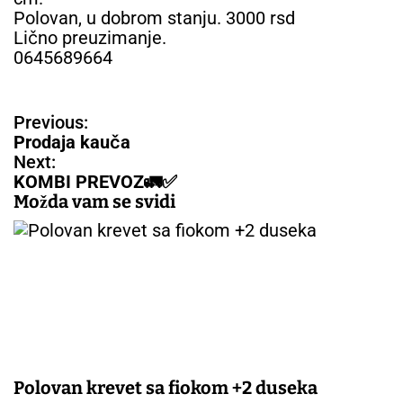
Polovan, u dobrom stanju. 3000 rsd
Lično preuzimanje.
0645689664
N
Previous:
a
Prodaja kauča
v
Next:
i
KOMBI PREVOZ🚛✅️
g
Možda vam se svidi
a
c
i
j
a
č
l
a
n
Polovan krevet sa fiokom +2 duseka
a