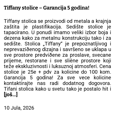
Tiffany stolice – Garancija 5 godina!
Tiffany stolica se proizvodi od metala a krajnja
zaštita je plastifikacija. Sedište stolice je
tapacirano. U ponudi imamo veliki izbor boja i
dezena kako za metalnu konstrukciju tako i za
sedište. Stolica „Tiffany“ je prepoznatljivog i
neprevaziðenog dizajna i savršeno se uklapa u
sve prostore predviðene za proslave, svecane
prijeme, restorane i sve sliène prostore koji
teže ekskluzivnosti i luksuznoj atmosferi. Cena
stolice je 25e + pdv za kolicine do 100 kom.
Garancija 5 godina! Za sve vece kolicine
kontaktirajte nas radi dodatnog dogovora.
Tifani stolica kako u svetu tako je postalo hit i
[još…]
10 Jula, 2026