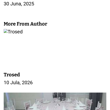
30 Juna, 2025
k
a
More From Author
Trosed
10 Jula, 2026