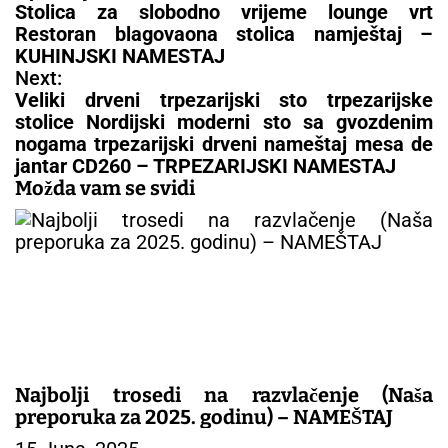
i
Stolica za slobodno vrijeme lounge vrt
g
Restoran blagovaona stolica namještaj –
a
KUHINJSKI NAMESTAJ
c
Next:
i
Veliki drveni trpezarijski sto trpezarijske
j
stolice Nordijski moderni sto sa gvozdenim
a
nogama trpezarijski drveni nameštaj mesa de
č
jantar CD260 – TRPEZARIJSKI NAMESTAJ
l
Možda vam se svidi
a
n
a
k
a
Najbolji trosedi na razvlačenje (Naša
preporuka za 2025. godinu) – NAMEŠTAJ