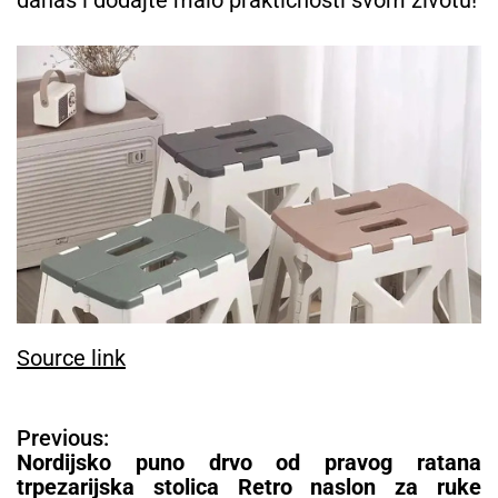
Source link
N
Previous:
a
Nordijsko puno drvo od pravog ratana
v
trpezarijska stolica Retro naslon za ruke