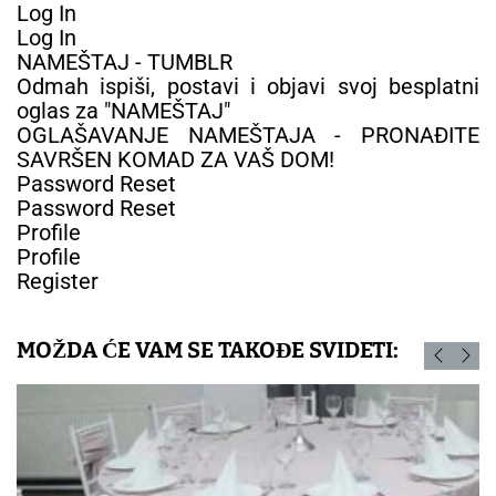
Log In
Log In
NAMEŠTAJ - TUMBLR
Odmah ispiši, postavi i objavi svoj besplatni
oglas za "NAMEŠTAJ"
OGLAŠAVANJE NAMEŠTAJA - PRONAĐITE
SAVRŠEN KOMAD ZA VAŠ DOM!
Password Reset
Password Reset
Profile
Profile
Register
MOŽDA ĆE VAM SE TAKOĐE SVIDETI: