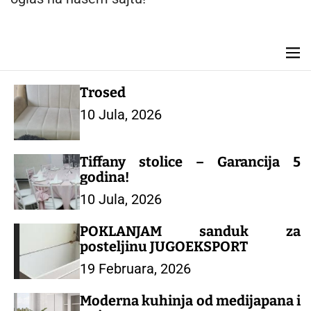
n
t
M
e
n
Trosed
u
10 Jula, 2026
Tiffany stolice – Garancija 5
godina!
10 Jula, 2026
POKLANJAM sanduk za
posteljinu JUGOEKSPORT
19 Februara, 2026
Moderna kuhinja od medijapana i