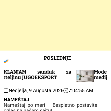
S
POSLEDNJE
k
i
p
JAM sanduk za
Moderna k
t
u JUGOEKSPORT
medijapana i uni
o
c
Nedjelja, 9 Augusta 2026
7
:
04
:
56
AM
o
n
NAMEŠTAJ
t
Nameštaj po meri – Besplatno postavite
e
oglas na našem sajtu!