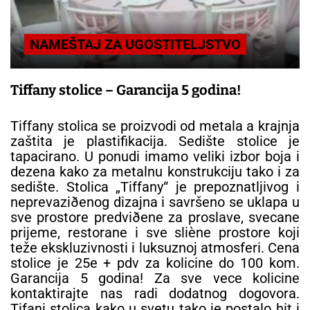
NAMEŠTAJ ZA UGOSTITELJSTVO
Tiffany stolice – Garancija 5 godina!
Tiffany stolica se proizvodi od metala a krajnja
zaštita je plastifikacija. Sedište stolice je
tapacirano. U ponudi imamo veliki izbor boja i
dezena kako za metalnu konstrukciju tako i za
sedište. Stolica „Tiffany“ je prepoznatljivog i
neprevaziðenog dizajna i savršeno se uklapa u
sve prostore predviðene za proslave, svecane
prijeme, restorane i sve sliène prostore koji
teže ekskluzivnosti i luksuznoj atmosferi. Cena
stolice je 25e + pdv za kolicine do 100 kom.
Garancija 5 godina! Za sve vece kolicine
kontaktirajte nas radi dodatnog dogovora.
Tifani stolica kako u svetu tako je postalo hit i