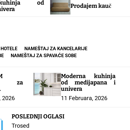
a od
Prodajem kauč
Okrugl
 HOTELE
NAMEŠTAJ ZA KANCELARIJE
BE
NAMEŠTAJ ZA SPAVAĆE SOBE
M
Moderna kuhinja
k za
od medijapana i
univera
ORT
, 2026
11 Februara, 2026
POSLEDNJI OGLASI
Trosed