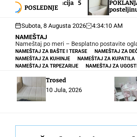
S
lice – Garancija 5
POKLANJAM s
k
POSLEDNJE
posteljinu JUGOE
i
p
Subota, 8 Augusta 2026
4
:
34
:
11
AM
t
o
NAMEŠTAJ
c
Nameštaj po meri – Besplatno postavite ogl
o
NAMEŠTAJ ZA BAŠTE I TERASE
NAMEŠTAJ ZA DEČ
n
NAMEŠTAJ ZA KUHINJE
NAMEŠTAJ ZA KUPATILA
t
NAMEŠTAJ ZA TRPEZARIJE
NAMEŠTAJ ZA UGOST
e
n
Trosed
t
10 Jula, 2026