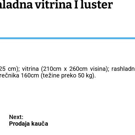
hladna vitrina I luster
5 cm); vitrina (210cm x 260cm visina); rashlad
prečnika 160cm (težine preko 50 kg).
Next:
Prodaja kauča