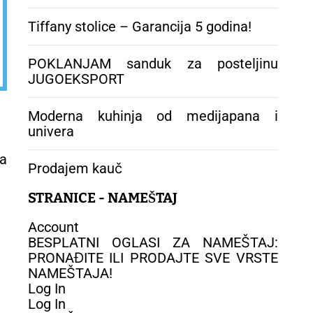
Tiffany stolice – Garancija 5 godina!
POKLANJAM sanduk za posteljinu
JUGOEKSPORT
Moderna kuhinja od medijapana i
univera
na
Prodajem kauč
STRANICE - NAMEŠTAJ
Account
BESPLATNI OGLASI ZA NAMEŠTAJ:
PRONAĐITE ILI PRODAJTE SVE VRSTE
NAMEŠTAJA!
Log In
Log In