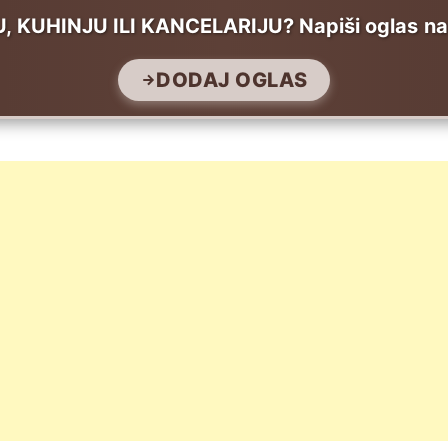
UHINJU ILI KANCELARIJU? Napiši oglas na T
DODAJ OGLAS