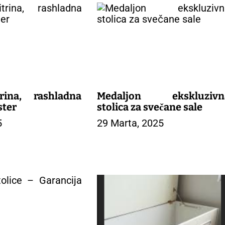
rina, rashladna
Medaljon ekskluzivn
ster
stolica za svečane sale
5
29 Marta, 2025