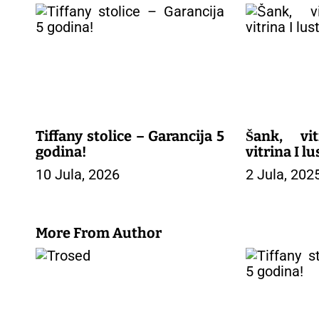
i
g
a
c
i
j
a
č
l
Tiffany stolice – Garancija 5
Šank, vit
a
godina!
vitrina I lu
n
10 Jula, 2026
2 Jula, 202
a
k
a
More From Author