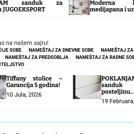
anduk za
Moderna kuhinj
KSPORT
medijapana i univera
as na našem sajtu!
IJE SOBE
NAMEŠTAJ ZA DNEVNE SOBE
NAMEŠTAJ ZA
NAMEŠTAJ ZA PREDSOBLJA
NAMEŠTAJ ZA RADNE SO
ITELJSTVO
Tiffany stolice –
POKLANJA
Garancija 5 godina!
sandu
posteljinu
10 Jula, 2026
JUGOEKSP
19 Februara