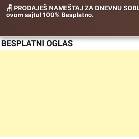
🪑 PRODAJEŠ NAMEŠTAJ ZA DNEVNU SOBU, K
ovom sajtu! 100% Besplatno.