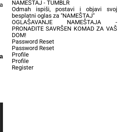
NAMEŠTAJ - TUMBLR
Odmah ispiši, postavi i objavi svoj
besplatni oglas za "NAMEŠTAJ"
OGLAŠAVANJE NAMEŠTAJA -
PRONAĐITE SAVRŠEN KOMAD ZA VAŠ
DOM!
Password Reset
Password Reset
Profile
a
Profile
Register