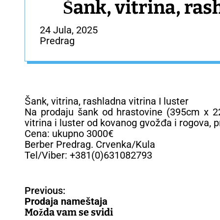
Šank, vitrina, ras
24 Jula, 2025
Predrag
Šank, vitrina, rashladna vitrina I luster
Na prodaju šank od hrastovine (395cm x 22
vitrina i luster od kovanog gvožđa i rogova, 
Cena: ukupno 3000€
Berber Predrag. Crvenka/Kula
Tel/Viber: +381(0)631082793
N
Previous:
a
Prodaja nameštaja
v
Možda vam se svidi